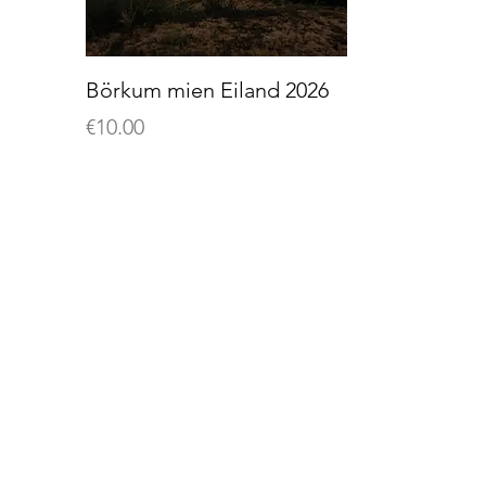
Börkum mien Eiland 2026
Preis
€10.00
Wandbilder
Wandbilder
Wandbilder