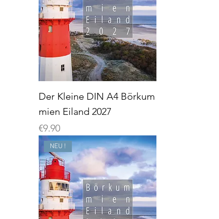
Der Kleine DIN A4 Börkum
mien Eiland 2027
Preis
€9.90
NEU !