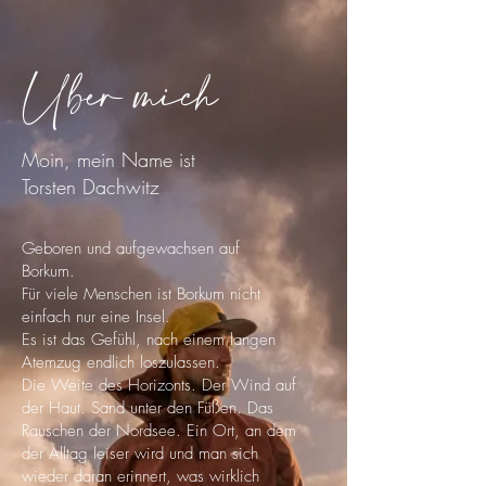
Über mich
Moin, mein Name ist
Torsten Dachwitz
Geboren und aufgewachsen auf
Borkum.
Für viele Menschen ist Borkum nicht
einfach nur eine Insel.
Es ist das Gefühl, nach einem langen
Atemzug endlich loszulassen.
Die Weite des Horizonts. Der Wind auf
der Haut. Sand unter den Füßen. Das
Rauschen der Nordsee.
Ein Ort, an dem
der Alltag leiser wird und man sich
wieder daran erinnert, was wirklich