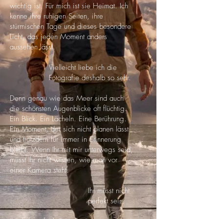
wichtig ist.
Für mich ist sie Heimat. Ich
kenne ihre ruhigen Seiten, ihre
stürmischen Tage und dieses besondere
Licht, das jeden Moment anders
aussehen lässt.
Vielleicht liebe ich die
Fotografie deshalb so sehr.
Denn genau wie das Meer sind auch
die schönsten Augenblicke oft flüchtig.
Ein Blick. Ein Lächeln. Eine Berührung.
Ein Moment, der sich nicht planen lässt
und trotzdem für immer in Erinnerung
bleibt.
Wenn Ihr mit mir unterwegs seid,
müsst Ihr nicht wissen, wie man vor
einer Kamera steht.
Ihr müsst nicht
perfekt sein.