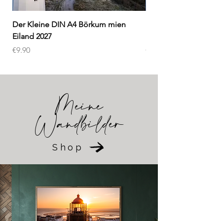
Der Kleine DIN A4 Börkum mien
Kalender DIN A 3 Bö
Eiland 2027
Eiland 2027
Preis
Preis
€9.90
€19.90
Meine
Wandbilder
Shop