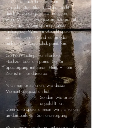
I
hr dürft einfach Ihr selbst sein.
Die schönsten Bilder entstehen nicht
durch Anweisungen. Sie entstehen,
wenn Menschen vergessen, fotografiert
zu werden. Wenn sie miteinander
lachen, den Wind im Gesicht spüren,
barfuß durch den Sand laufen oder
einfach den Augenblick genießen.
Ob Paarshooting, Familienfotos,
Hochzeit oder ein gemeinsamer
Spaziergang mit Eurem Hund – mein
Ziel ist immer dasselbe:
Nicht nur festzuhalten, wie dieser
Moment ausgesehen hat.
Sondern wie er sich
angefühlt hat.
Denn Jahre später erinnern wir uns selten
an den perfekten Sonnenuntergang.
Wir erinnern uns daran, mit wem wir ihn